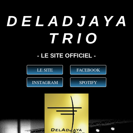
D E L A D J A Y A
T R I O
- LE SITE OFFICIEL -
LE SITE
FACEBOOK
INSTAGRAM
SPOTIFY